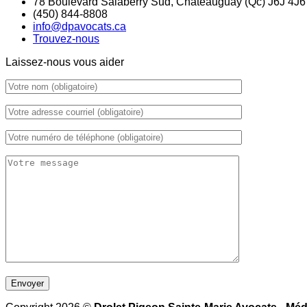
78 Boulevard Salaberry Sud, Châteauguay (Qc) J6J 4J6
(450) 844-8808
info@dpavocats.ca
Trouvez-nous
Laissez-nous vous aider