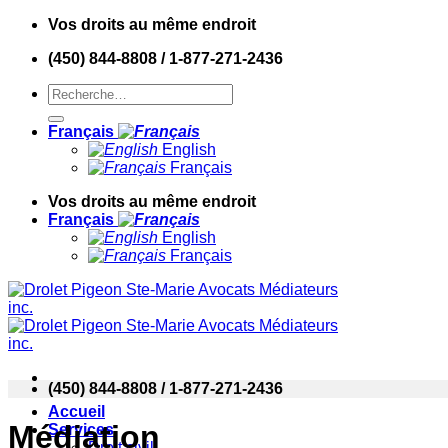
Skip
Vos droits au même endroit
to
(450) 844-8808 / 1-877-271-2436
content
Français
English
Français
Vos droits au même endroit
Français
English
Français
(450) 844-8808 / 1-877-271-2436
Accueil
Médiation
Services
Droit civil