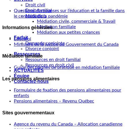
Droit civil
Droit familial
Questions et réponses sur l’éducation et la famille dans
Médiation
le contexte de la pandémie
Médiation civile, commerciale & Travail
Médiation familiale
Informations générales
Médiation aux petites créances
Forfait
Éducaloi
Demande conjointe
Ministère de la justice du Gouvernement du Canada
Divorce conjoint
Ressources
Médiation familiale
Ressources en droit familial
Ressources en droit civil
Guide des normes de pratique en médiation familiale
ACTUALITÉS
Équipe
Les pensions alimentaires
Contactez-nous
Formulaire de fixation des pensions alimentaires pour
enfants
Pensions alimentaires – Revenu Québec
Sites gouvernementaux
Agence du revenu du Canada – Allocation canadienne