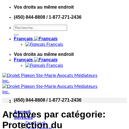
Skip
Vos droits au même endroit
to
(450) 844-8808 / 1-877-271-2436
content
Français
Français
Vos droits au même endroit
Français
Français
(450) 844-8808 / 1-877-271-2436
Archives par catégorie:
Accueil
Services
Protection du
Droit civil
Droit familial