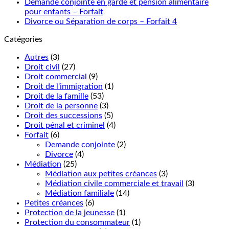
Demande conjointe en garde et pension alimentaire
pour enfants – Forfait
Divorce ou Séparation de corps – Forfait 4
Catégories
Autres
(3)
Droit civil
(27)
Droit commercial
(9)
Droit de l'immigration
(1)
Droit de la famille
(53)
Droit de la personne
(3)
Droit des successions
(5)
Droit pénal et criminel
(4)
Forfait
(6)
Demande conjointe
(2)
Divorce
(4)
Médiation
(25)
Médiation aux petites créances
(3)
Médiation civile commerciale et travail
(3)
Médiation familiale
(14)
Petites créances
(6)
Protection de la jeunesse
(1)
Protection du consommateur
(1)