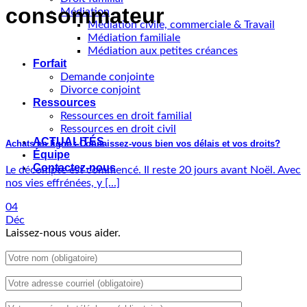
consommateur
Médiation
Médiation civile, commerciale & Travail
Médiation familiale
Médiation aux petites créances
Forfait
Demande conjointe
Divorce conjoint
Ressources
Ressources en droit familial
Ressources en droit civil
ACTUALITÉS
Achats en ligne : Connaissez-vous bien vos délais et vos droits?
Équipe
Contactez-nous
Le décompte est commencé. Il reste 20 jours avant Noël. Avec
nos vies effrénées, y [...]
04
Déc
Laissez-nous vous aider.