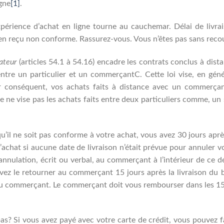
gne
[1]
.
périence d’achat en ligne tourne au cauchemar. Délai de livra
en reçu non conforme. Rassurez-vous. Vous n’êtes pas sans reco
ateur
(articles 54.1 à 54.16) encadre les contrats conclus à dist
entre un particulier et un commerçantC. Cette loi vise, en géné
r conséquent, vos achats faits à distance avec un commerça
le ne vise pas les achats faits entre deux particuliers comme, un 
u’il ne soit pas conforme à votre achat, vous avez 30 jours aprè
’achat si aucune date de livraison n’était prévue pour annuler v
nnulation, écrit ou verbal, au commerçant à l’intérieur de ce dé
evez le retourner au commerçant 15 jours après la livraison du 
s du commerçant. Le commerçant doit vous rembourser dans les 1
pas? Si vous avez payé avec votre carte de crédit, vous pouvez f