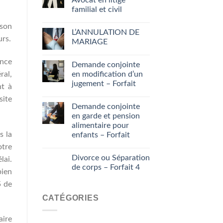
familial et civil
ison
L’ANNULATION DE
urs.
MARIAGE
ance
Demande conjointe
ral,
en modification d’un
jugement – Forfait
nt à
site
Demande conjointe
en garde et pension
alimentaire pour
s la
enfants – Forfait
otre
Divorce ou Séparation
lai.
de corps – Forfait 4
bien
5 de
CATÉGORIES
aire