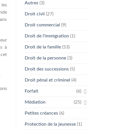
Autres
(3)
 les
ande
Droit civil
(27)
dans
Droit commercial
(9)
Droit de l'immigration
(1)
leur
Droit de la famille
(53)
ts à
 cet
Droit de la personne
(3)
Droit des successions
(5)
.
Droit pénal et criminel
(4)
ions
Forfait
(6)
Médiation
(25)
Petites créances
(6)
Protection de la jeunesse
(1)