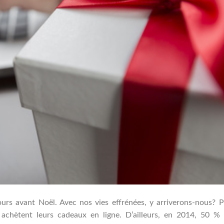
urs avant Noël. Avec nos vies effrénées, y arriverons-nous? 
 achètent leurs cadeaux en ligne. D’ailleurs, en 2014, 50 %