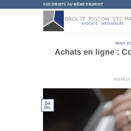
Skip
VOS DROITS AU MÊME ENDROIT
to
content
DROIT CI
Achats en ligne : C
POSTÉ LE
04
Déc