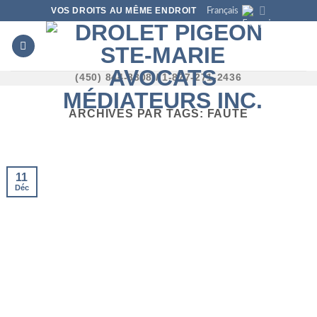
Skip
VOS DROITS AU MÊME ENDROIT
Français
to
content
(450) 844-8808 / 1-877-271-2436
ARCHIVES PAR TAGS:
FAUTE
11
Déc