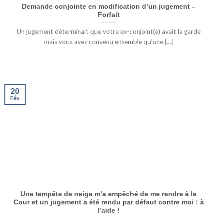
Demande conjointe en modification d’un jugement –
Forfait
Un jugement déterminait que votre ex-conjoint(e) avait la garde
mais vous avez convenu ensemble qu’une [...]
20
Fév
Une tempête de neige m’a empêché de me rendre à la
Cour et un jugement a été rendu par défaut contre moi : à
l’aide !