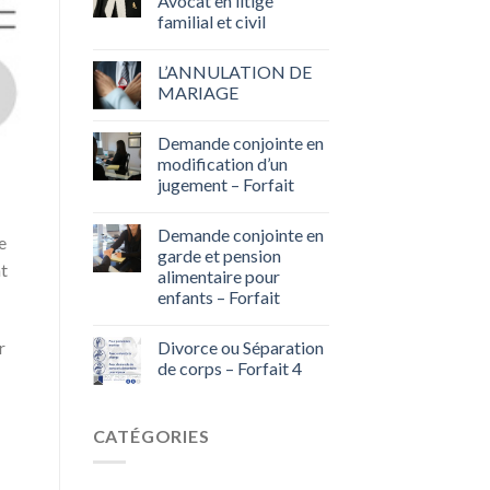
Avocat en litige
familial et civil
L’ANNULATION DE
MARIAGE
Demande conjointe en
modification d’un
jugement – Forfait
Demande conjointe en
e
garde et pension
nt
alimentaire pour
enfants – Forfait
r
Divorce ou Séparation
de corps – Forfait 4
CATÉGORIES