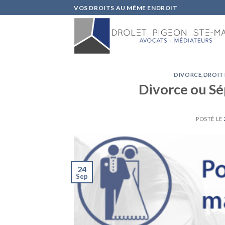
Skip
VOS DROITS AU MÊME ENDROIT
to
content
DIVORCE
,
DROIT 
Divorce ou Sép
POSTÉ LE
24
Sep