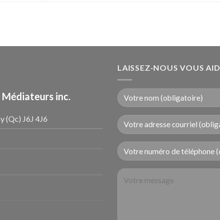
LAISSEZ-NOUS VOUS AI
 Médiateurs inc.
y (Qc) J6J 4J6