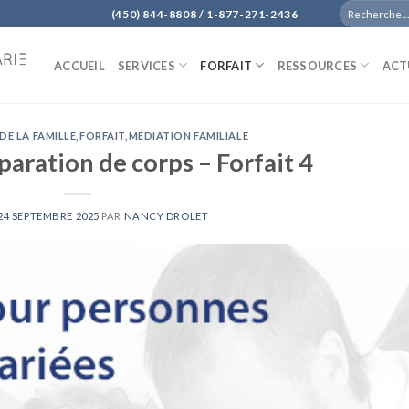
(450) 844-8808 / 1-877-271-2436
ACCUEIL
SERVICES
FORFAIT
RESSOURCES
ACT
DE LA FAMILLE
,
FORFAIT
,
MÉDIATION FAMILIALE
aration de corps – Forfait 4
24 SEPTEMBRE 2025
PAR
NANCY DROLET