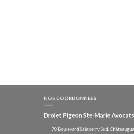
NOS COORDONNÉES
Drolet Pigeon Ste-Marie Avocats
78 Boulevard Salaberry Sud, Châteaugua