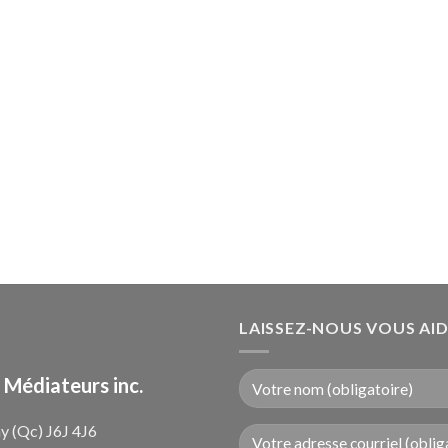
LAISSEZ-NOUS VOUS AI
 Médiateurs inc.
y (Qc) J6J 4J6