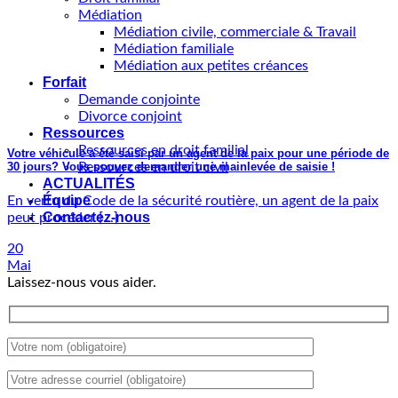
Médiation
Médiation civile, commerciale & Travail
Médiation familiale
Médiation aux petites créances
Forfait
Demande conjointe
Divorce conjoint
Ressources
Ressources en droit familial
Votre véhicule a été saisi par un agent de la paix pour une période de
30 jours? Vous pouvez demander une mainlevée de saisie !
Ressources en droit civil
ACTUALITÉS
Équipe
En vertu du Code de la sécurité routière, un agent de la paix
Contactez-nous
peut procéder [...]
20
Mai
Laissez-nous vous aider.