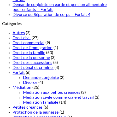
Demande conjointe en garde et pension alimentaire
pour enfants – Forfait
Divorce ou Séparation de corps – Forfait 4
Catégories
Autres
(3)
Droit civil
(27)
Droit commercial
(9)
Droit de l'immigration
(1)
Droit de la famille
(53)
Droit de la personne
(3)
Droit des successions
(5)
Droit pénal et criminel
(4)
Forfait
(6)
Demande conjointe
(2)
Divorce
(4)
Médiation
(25)
Médiation aux petites créances
(3)
Médiation civile commerciale et travail
(3)
Médiation familiale
(14)
Petites créances
(6)
Protection de la jeunesse
(1)