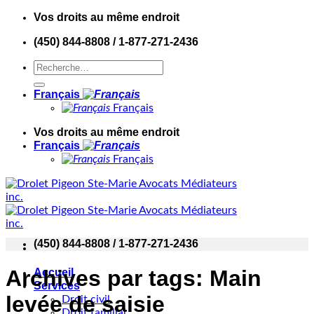
Skip
Vos droits au même endroit
to
(450) 844-8808 / 1-877-271-2436
content
Français
Français
Vos droits au même endroit
Français
Français
(450) 844-8808 / 1-877-271-2436
Archives par tags:
Main
Accueil
Services
levée de saisie
Droit civil
Droit familial