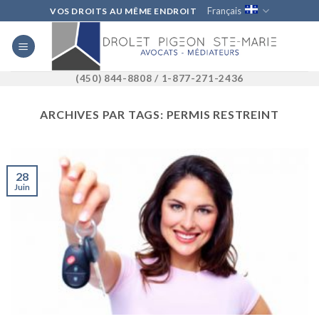
Skip
Français
VOS DROITS AU MÊME ENDROIT
to
content
(450) 844-8808 / 1-877-271-2436
ARCHIVES PAR TAGS:
PERMIS RESTREINT
28
Juin