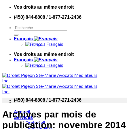
Skip
Vos droits au même endroit
to
(450) 844-8808 / 1-877-271-2436
content
Français
Français
Vos droits au même endroit
Français
Français
(450) 844-8808 / 1-877-271-2436
Archives par mois de
Accueil
Services
publication:
novembre 2014
Droit civil
Droit familial