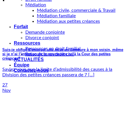
Médiation
Médiation civile, commerciale & Travail
Médiation familiale
Médiation aux petites créances
Forfait
Demande conjointe
Divorce conjoint
Ressources
Ressources en droit familial
Suis-je obligé d’envoyer une mise en demeure à mon voisin, même
si je n’ai l’intention de le poursuivre qu’à la Cour des petites
Ressources en droit civil
créances?
ACTUALITÉS
Équipe
Saviez-vous que la limite d’admissibilité des causes à la
Contactez-nous
Division des petites créances passera de 7 [...]
27
Nov