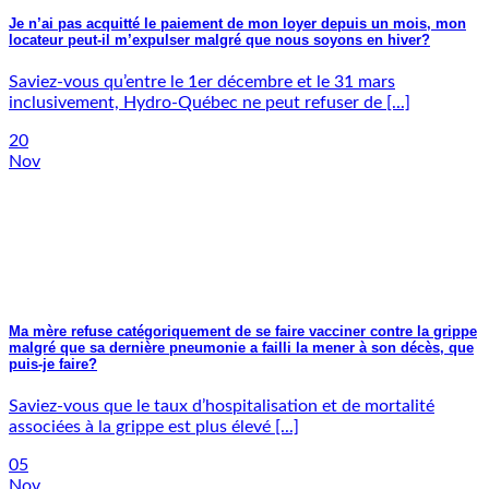
Je n’ai pas acquitté le paiement de mon loyer depuis un mois, mon
locateur peut-il m’expulser malgré que nous soyons en hiver?
Saviez-vous qu’entre le 1er décembre et le 31 mars
inclusivement, Hydro-Québec ne peut refuser de [...]
20
Nov
Ma mère refuse catégoriquement de se faire vacciner contre la grippe
malgré que sa dernière pneumonie a failli la mener à son décès, que
puis-je faire?
Saviez-vous que le taux d’hospitalisation et de mortalité
associées à la grippe est plus élevé [...]
05
Nov