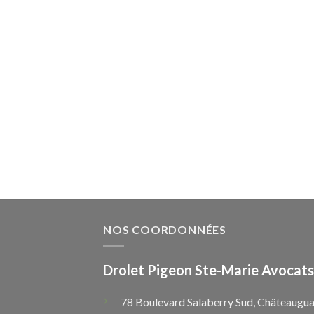
NOS COORDONNÉES
Drolet Pigeon Ste-Marie Avocats
78 Boulevard Salaberry Sud, Châteaugua