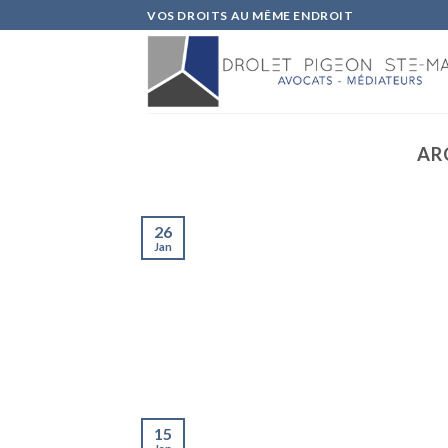
Skip
VOS DROITS AU MÊME ENDROIT
to
content
AR
26
Jan
15