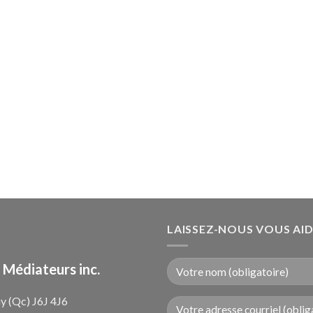
LAISSEZ-NOUS VOUS AI
 Médiateurs inc.
y (Qc) J6J 4J6