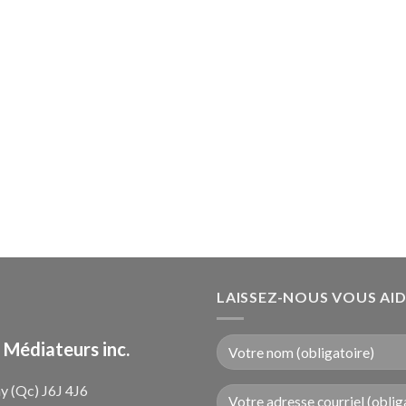
LAISSEZ-NOUS VOUS AI
 Médiateurs inc.
y (Qc) J6J 4J6