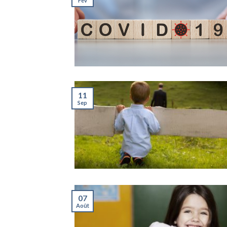
Fév
11
Sep
07
Août