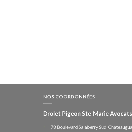
NOS COORDONNÉES
Drolet Pigeon Ste-Marie Avocats
78 Boulevard Salaberry Sud, Châteaugua