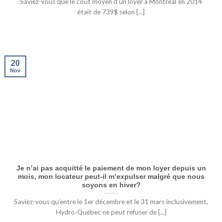
Saviez-vous que le coût moyen d’un loyer à Montréal en 2014
était de 739$ selon [...]
20
Nov
Je n’ai pas acquitté le paiement de mon loyer depuis un
mois, mon locateur peut-il m’expulser malgré que nous
soyons en hiver?
Saviez-vous qu’entre le 1er décembre et le 31 mars inclusivement,
Hydro-Québec ne peut refuser de [...]