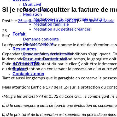
Droit civil
Si je refuse d’acquitter la facture de 
Droit familial
Médiation
Médiation civile, commerciale & Travail
Posté le
25 septembre 2015
14 mai 2020
par
Renée Ste-Marie
Médiation familiale
Médiation aux petites créances
25
Forfait
Sep
Demande conjointe
Divorce conjoint
La réponse est oui. Ce droit se nomme le droit de rétention et 
Ressources
Cependant, pour ce faire, certaines conditions s’appliquent. Da
Ressources en droit familial
la demande du client. Dans un second temps, le garagiste doit 
Ressources en droit civil
ACTUALITÉS
Enfin, la créance (montant dû par le client) doit être intimement
Équipe
du droit de rétention en conservant la possession d’un autre vé
Contactez-nous
Tant et aussi longtemps que le garagiste en conserve la possessi
Mais attention! L’article 179 de la Loi sur la protection du con
«Malgré les articles 974 et 1592 du Code civil, le commerçant ne 
a) si le commerçant a omis de fournir une évaluation au consommate
b) si le prix total de la réparation est supérieur au prix indiqué dan