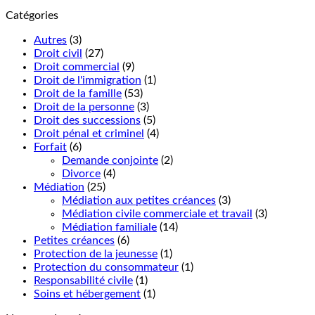
Catégories
Autres
(3)
Droit civil
(27)
Droit commercial
(9)
Droit de l'immigration
(1)
Droit de la famille
(53)
Droit de la personne
(3)
Droit des successions
(5)
Droit pénal et criminel
(4)
Forfait
(6)
Demande conjointe
(2)
Divorce
(4)
Médiation
(25)
Médiation aux petites créances
(3)
Médiation civile commerciale et travail
(3)
Médiation familiale
(14)
Petites créances
(6)
Protection de la jeunesse
(1)
Protection du consommateur
(1)
Responsabilité civile
(1)
Soins et hébergement
(1)