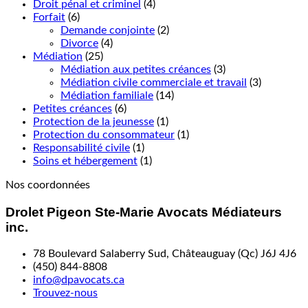
Droit pénal et criminel
(4)
Forfait
(6)
Demande conjointe
(2)
Divorce
(4)
Médiation
(25)
Médiation aux petites créances
(3)
Médiation civile commerciale et travail
(3)
Médiation familiale
(14)
Petites créances
(6)
Protection de la jeunesse
(1)
Protection du consommateur
(1)
Responsabilité civile
(1)
Soins et hébergement
(1)
Nos coordonnées
Drolet Pigeon Ste-Marie Avocats Médiateurs
inc.
78 Boulevard Salaberry Sud, Châteauguay (Qc) J6J 4J6
(450) 844-8808
info@dpavocats.ca
Trouvez-nous