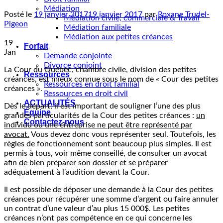
Médiation
Posté le
19 janvier 2017
19 janvier 2017
par
Roxane Trudel-
Médiation civile, commerciale & Travail
Pigeon
Médiation familiale
Médiation aux petites créances
19
Forfait
Jan
Demande conjointe
Divorce conjoint
La Cour du Québec, chambre civile, division des petites
Ressources
créances, est mieux connue sous le nom de « Cour des petites
Ressources en droit familial
créances ».
Ressources en droit civil
ACTUALITÉS
Dès le départ, il est important de souligner l’une des plus
Équipe
grandes particularités de la Cour des petites créances :
un
Contactez-nous
individu ou une entreprise ne peut être représenté par
avocat.
Vous devez donc vous représenter seul. Toutefois, les
règles de fonctionnement sont beaucoup plus simples. Il est
permis à tous, voir même conseillé, de consulter un avocat
afin de bien préparer son dossier et se préparer
adéquatement à l’audition devant la Cour.
Il est possible de déposer une demande à la Cour des petites
créances pour récupérer une somme d’argent ou faire annuler
un contrat d’une valeur d’au plus 15 000$. Les petites
créances n’ont pas compétence en ce qui concerne les