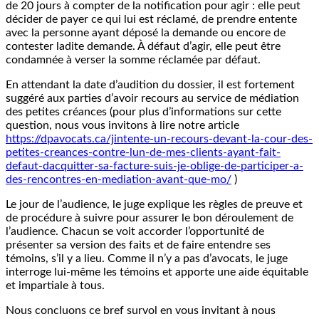
de 20 jours à compter de la notification pour agir : elle peut
décider de payer ce qui lui est réclamé, de prendre entente
avec la personne ayant déposé la demande ou encore de
contester ladite demande. À défaut d’agir, elle peut être
condamnée à verser la somme réclamée par défaut.
En attendant la date d’audition du dossier, il est fortement
suggéré aux parties d’avoir recours au service de médiation
des petites créances (pour plus d’informations sur cette
question, nous vous invitons à lire notre article
https://dpavocats.ca/jintente-un-recours-devant-la-cour-des-
petites-creances-contre-lun-de-mes-clients-ayant-fait-
defaut-dacquitter-sa-facture-suis-je-oblige-de-participer-a-
des-rencontres-en-mediation-avant-que-mo/
)
Le jour de l’audience, le juge explique les règles de preuve et
de procédure à suivre pour assurer le bon déroulement de
l’audience. Chacun se voit accorder l’opportunité de
présenter sa version des faits et de faire entendre ses
témoins, s’il y a lieu. Comme il n’y a pas d’avocats, le juge
interroge lui-même les témoins et apporte une aide équitable
et impartiale à tous.
Nous concluons ce bref survol en vous invitant à nous