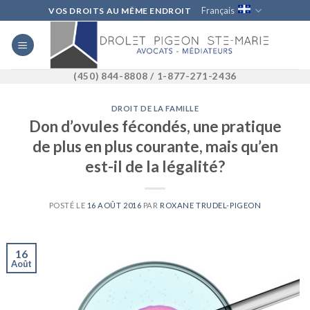
Skip
Français
VOS DROITS AU MÊME ENDROIT
to
content
(450) 844-8808 / 1-877-271-2436
DROIT DE LA FAMILLE
Don d’ovules fécondés, une pratique
de plus en plus courante, mais qu’en
est-il de la légalité?
POSTÉ LE
16 AOÛT 2016
PAR
ROXANE TRUDEL-PIGEON
16
Août